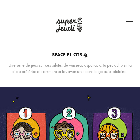
SPACE PILOTS 🛸
Une série de jeux sur des pilotes de vaisseaux spatiaux. Tu peux choisir ta
pilote préférée et commencer les aventures dans la galaxie lointaine !